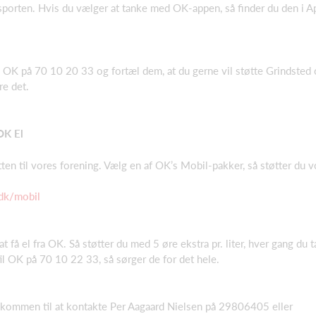
orten. Hvis du vælger at tanke med OK-appen, så finder du den i Ap
il OK på 70 10 20 33 og fortæl dem, at du gerne vil støtte Grindsted
re det.
OK El
ten til vores forening. Vælg en af OK’s Mobil-pakker, så støtter du v
dk/mobil
 få el fra OK. Så støtter du med 5 øre ekstra pr. liter, hver gang du t
til OK på 70 10 22 33, så sørger de for det hele.
lkommen til at kontakte Per Aagaard Nielsen på 29806405 eller