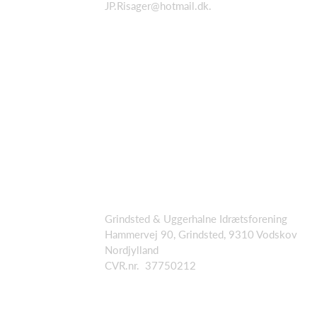
JP.Risager@hotmail.dk.
Grindsted & Uggerhalne Idrætsforening
Hammervej 90, Grindsted, 9310 Vodskov
Nordjylland
CVR.nr. 37750212