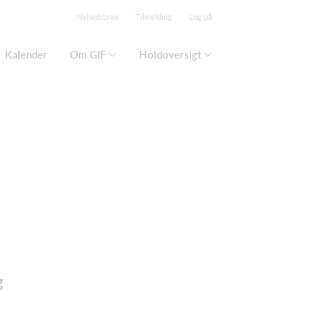
Nyhedsbrev
Tilmelding
Log på
Kalender
Om GIF
Holdoversigt
g