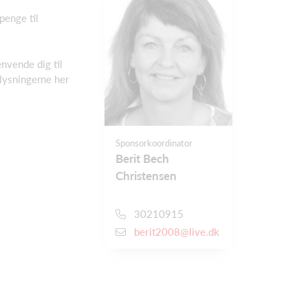
penge til
envende dig til
lysningerne her
Sponsorkoordinator
Berit Bech
Christensen
30210915
berit2008@live.dk